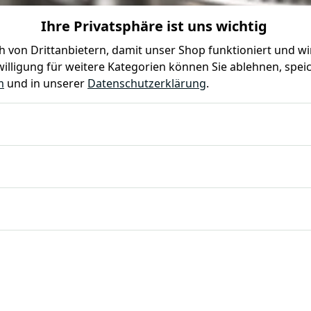
Ihre Privatsphäre ist uns wichtig
0
0
 von Drittanbietern, damit unser Shop funktioniert und w
illigung für weitere Kategorien können Sie ablehnen, speic
Farben
Kindergeburtstag
Mottoparty
Gastro
m
und in unserer
Datenschutzerklärung
.