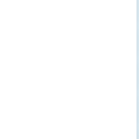
→
→
→
→