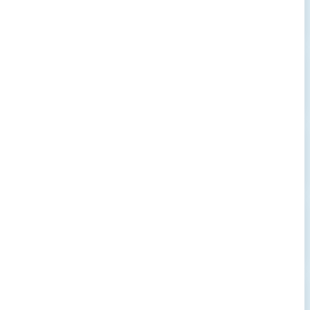
→
→
→
→
→