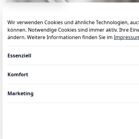
Wir verwenden Cookies und ähnliche Technologien, auch
können. Notwendige Cookies sind immer aktiv. Ihre Einw
Anlässe
Baby
Backen
Ballons
Dekoration
ändern. Weitere Informationen finden Sie im
Impressu
Essenziell
Komfort
Marketing
GASTROBEDARF
Gastro