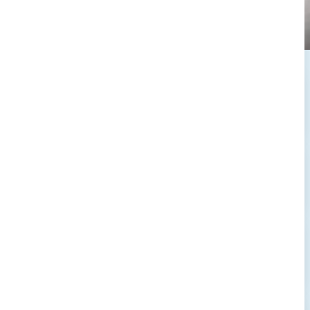
→
→
→