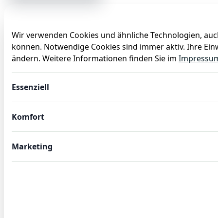
Wir verwenden Cookies und ähnliche Technologien, auch
können. Notwendige Cookies sind immer aktiv. Ihre Einw
Anlässe
Baby
Backen
Ballons
Dekoration
ändern. Weitere Informationen finden Sie im
Impressu
Reibe, 39 x 4,5 cm, Chromnickelstahl, Polypropylen
Essenziell
Komfort
Marketing