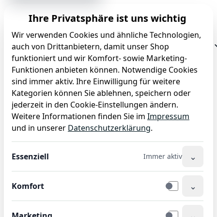
0
0
Ihre Privatsphäre ist uns wichtig
Wir verwenden Cookies und ähnliche Technologien,
Anlässe
Baby
Backen
Ballons
Dekoration
auch von Drittanbietern, damit unser Shop
funktioniert und wir Komfort- sowie Marketing-
Funktionen anbieten können. Notwendige Cookies
Vierkantreibe, 19 x 10 x 7,5 cm, Edelstahl
sind immer aktiv. Ihre Einwilligung für weitere
Kategorien können Sie ablehnen, speichern oder
jederzeit in den Cookie-Einstellungen ändern.
Weitere Informationen finden Sie im
Impressum
und in unserer
Datenschutzerklärung
.
⌄
Essenziell
Immer aktiv
⌄
Komfort
⌄
Marketing