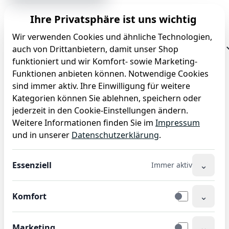
0
0
Ihre Privatsphäre ist uns wichtig
Wir verwenden Cookies und ähnliche Technologien,
Anlässe
Baby
Backen
Ballons
Dekoration
auch von Drittanbietern, damit unser Shop
funktioniert und wir Komfort- sowie Marketing-
Funktionen anbieten können. Notwendige Cookies
Portionsvorleger Kitchen Tool 1887, 28 cm, mit
schwarzer PVD Beschichtung, Chromnickelstahl
sind immer aktiv. Ihre Einwilligung für weitere
Kategorien können Sie ablehnen, speichern oder
jederzeit in den Cookie-Einstellungen ändern.
Weitere Informationen finden Sie im
Impressum
und in unserer
Datenschutzerklärung
.
⌄
Essenziell
Immer aktiv
⌄
Komfort
⌄
Marketing