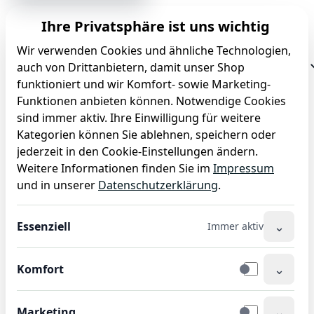
0
0
Ihre Privatsphäre ist uns wichtig
Wir verwenden Cookies und ähnliche Technologien,
Anlässe
Baby
Backen
Ballons
Dekoration
auch von Drittanbietern, damit unser Shop
funktioniert und wir Komfort- sowie Marketing-
Funktionen anbieten können. Notwendige Cookies
Bonschiene, 30 cm, Edelstahl
sind immer aktiv. Ihre Einwilligung für weitere
Kategorien können Sie ablehnen, speichern oder
jederzeit in den Cookie-Einstellungen ändern.
Weitere Informationen finden Sie im
Impressum
und in unserer
Datenschutzerklärung
.
⌄
Essenziell
Immer aktiv
⌄
Komfort
⌄
Marketing