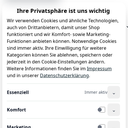
0
0
Ihre Privatsphäre ist uns wichtig
Wir verwenden Cookies und ähnliche Technologien,
Anlässe
Baby
Backen
Ballons
Dekoration
auch von Drittanbietern, damit unser Shop
funktioniert und wir Komfort- sowie Marketing-
Funktionen anbieten können. Notwendige Cookies
Magnet-Messerhalter, 35 cm, Polypropylen
sind immer aktiv. Ihre Einwilligung für weitere
Kategorien können Sie ablehnen, speichern oder
jederzeit in den Cookie-Einstellungen ändern.
Weitere Informationen finden Sie im
Impressum
und in unserer
Datenschutzerklärung
.
⌄
Essenziell
Immer aktiv
⌄
Komfort
⌄
Marketing