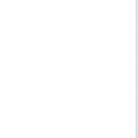
→
→
→
→