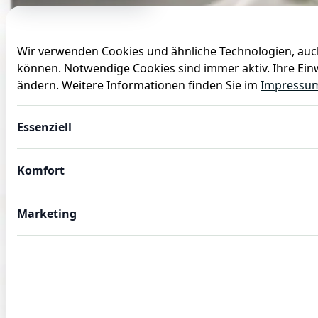
Wir verwenden Cookies und ähnliche Technologien, auch
können. Notwendige Cookies sind immer aktiv. Ihre Einw
Anlässe
Baby
Backen
Ballons
Dekoration
ändern. Weitere Informationen finden Sie im
Impressu
Essenziell
Komfort
Marketing
GASTROBEDARF
Gastro