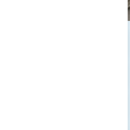
→
→
→