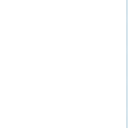
→
→
→
→
→