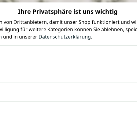
Ihre Privatsphäre ist uns wichtig
0
0
 von Drittanbietern, damit unser Shop funktioniert und w
illigung für weitere Kategorien können Sie ablehnen, speic
Farben
Kindergeburtstag
Mottoparty
Gastro
m
und in unserer
Datenschutzerklärung
.