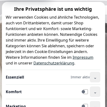
Ihre Privatsphäre ist uns wichtig
Wir verwenden Cookies und ähnliche Technologien,
Anlässe
Baby
Backen
Ballons
Dekoration
auch von Drittanbietern, damit unser Shop
funktioniert und wir Komfort- sowie Marketing-
Funktionen anbieten können. Notwendige Cookies
sind immer aktiv. Ihre Einwilligung für weitere
Kategorien können Sie ablehnen, speichern oder
jederzeit in den Cookie-Einstellungen ändern.
Weitere Informationen finden Sie im
Impressum
und in unserer
Datenschutzerklärung
.
GASTROBEDARF
⌄
Essenziell
Immer aktiv
Gastro
⌄
Komfort
Gastrobedarf bei Playflip ist sachlich sortiert: Becher,
Teller, Schalen, Servietten, Gläser, Mehrweg und
⌄
Marketing