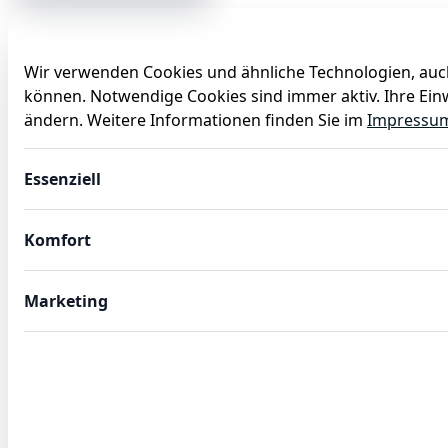
Wir verwenden Cookies und ähnliche Technologien, auch
können. Notwendige Cookies sind immer aktiv. Ihre Einw
Anlässe
Baby
Backen
Ballons
Dekoration
ändern. Weitere Informationen finden Sie im
Impressu
Harry Potter Partyset zum Kindergeburtstag 36 tlg.
Essenziell
Komfort
Marketing