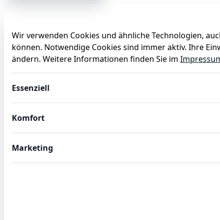
Wir verwenden Cookies und ähnliche Technologien, auch
können. Notwendige Cookies sind immer aktiv. Ihre Einw
Anlässe
Baby
Backen
Ballons
Dekoration
ändern. Weitere Informationen finden Sie im
Impressu
8 große Teller Fröhliche Dinosaurier
Essenziell
Komfort
Marketing