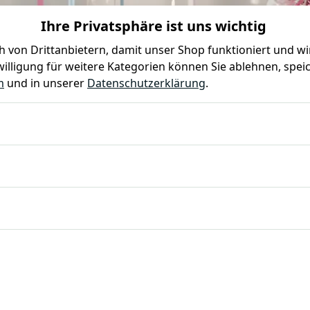
Ihre Privatsphäre ist uns wichtig
0
0
 von Drittanbietern, damit unser Shop funktioniert und w
illigung für weitere Kategorien können Sie ablehnen, speic
Farben
Kindergeburtstag
Mottoparty
Gastro
m
und in unserer
Datenschutzerklärung
.
tag Deko