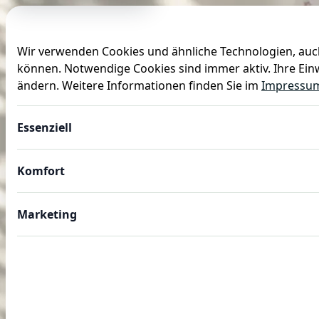
Wir verwenden Cookies und ähnliche Technologien, auch
können. Notwendige Cookies sind immer aktiv. Ihre Einw
Anlässe
Baby
Backen
Ballons
Dekoration
ändern. Weitere Informationen finden Sie im
Impressu
Essenziell
Komfort
Marketing
JUNGS PARTY PLANEN
Weltraum Kindergeburts