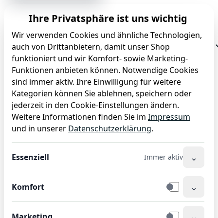
0
0
Ihre Privatsphäre ist uns wichtig
Wir verwenden Cookies und ähnliche Technologien,
Anlässe
Baby
Backen
Ballons
Dekoration
auch von Drittanbietern, damit unser Shop
funktioniert und wir Komfort- sowie Marketing-
Funktionen anbieten können. Notwendige Cookies
20 Servietten Fledermaus
sind immer aktiv. Ihre Einwilligung für weitere
Kategorien können Sie ablehnen, speichern oder
jederzeit in den Cookie-Einstellungen ändern.
Weitere Informationen finden Sie im
Impressum
und in unserer
Datenschutzerklärung
.
⌄
Essenziell
Immer aktiv
⌄
Komfort
⌄
Marketing