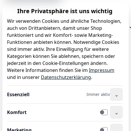
0
0
Ihre Privatsphäre ist uns wichtig
Wir verwenden Cookies und ähnliche Technologien,
Anlässe
Baby
Backen
Ballons
Dekoration
auch von Drittanbietern, damit unser Shop
funktioniert und wir Komfort- sowie Marketing-
Funktionen anbieten können. Notwendige Cookies
XL Folienballon weiß Zahl 15
sind immer aktiv. Ihre Einwilligung für weitere
Kategorien können Sie ablehnen, speichern oder
jederzeit in den Cookie-Einstellungen ändern.
Weitere Informationen finden Sie im
Impressum
und in unserer
Datenschutzerklärung
.
⌄
Essenziell
Immer aktiv
⌄
Komfort
⌄
Marketing