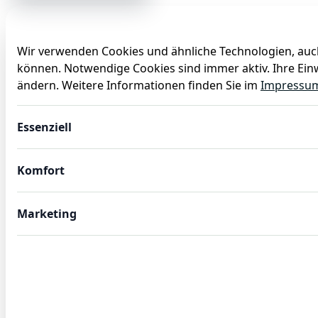
Wir verwenden Cookies und ähnliche Technologien, auch
können. Notwendige Cookies sind immer aktiv. Ihre Einw
Anlässe
Baby
Backen
Ballons
Dekoration
ändern. Weitere Informationen finden Sie im
Impressu
Blonde Perücke Heidi
Essenziell
Komfort
Marketing