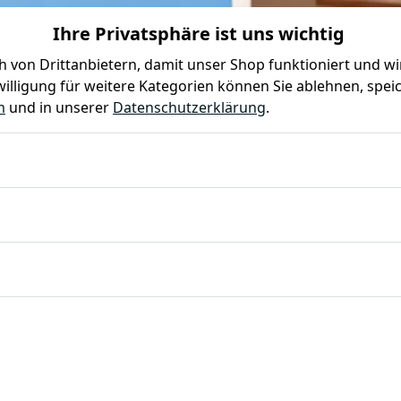
Ihre Privatsphäre ist uns wichtig
0
0
 von Drittanbietern, damit unser Shop funktioniert und w
illigung für weitere Kategorien können Sie ablehnen, speic
Farben
Kindergeburtstag
Mottoparty
Gastro
m
und in unserer
Datenschutzerklärung
.