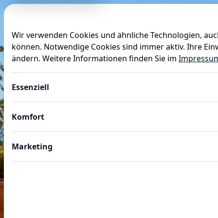
Wir verwenden Cookies und ähnliche Technologien, auch
können. Notwendige Cookies sind immer aktiv. Ihre Einw
Anlässe
Baby
Backen
Ballons
Dekoration
ändern. Weitere Informationen finden Sie im
Impressu
Essenziell
Komfort
Marketing
AUSTRALIEN PARTY PLANEN
Australien Party Deko