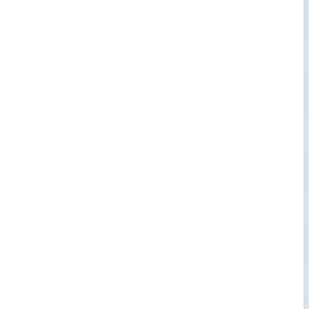
→
→
→
→