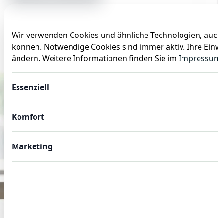
Wir verwenden Cookies und ähnliche Technologien, auch
können. Notwendige Cookies sind immer aktiv. Ihre Einw
Anlässe
Baby
Backen
Ballons
Dekoration
ändern. Weitere Informationen finden Sie im
Impressu
Essenziell
Komfort
Marketing
GASTROBEDARF
Gastro