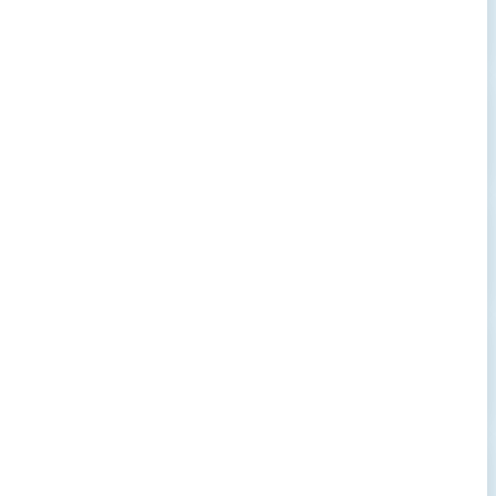
→
→
→
→
→