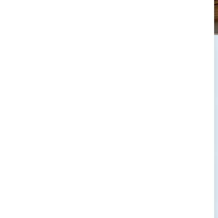
→
→
→