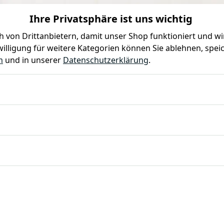
Ihre Privatsphäre ist uns wichtig
0
0
 von Drittanbietern, damit unser Shop funktioniert und w
illigung für weitere Kategorien können Sie ablehnen, speic
Farben
Kindergeburtstag
Mottoparty
Gastro
m
und in unserer
Datenschutzerklärung
.