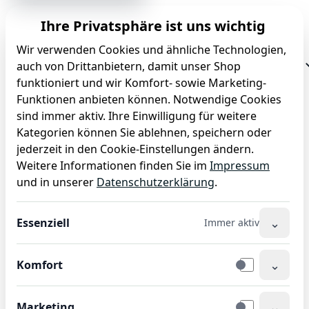
0
0
Ihre Privatsphäre ist uns wichtig
Wir verwenden Cookies und ähnliche Technologien,
Anlässe
Baby
Backen
Ballons
Dekoration
auch von Drittanbietern, damit unser Shop
funktioniert und wir Komfort- sowie Marketing-
Funktionen anbieten können. Notwendige Cookies
12x Teller flach Ø 25 cm Melamin weiß bruchfest
sind immer aktiv. Ihre Einwilligung für weitere
Kategorien können Sie ablehnen, speichern oder
jederzeit in den Cookie-Einstellungen ändern.
Weitere Informationen finden Sie im
Impressum
und in unserer
Datenschutzerklärung
.
⌄
Essenziell
Immer aktiv
⌄
Komfort
⌄
Marketing