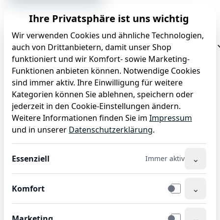
0
0
Ihre Privatsphäre ist uns wichtig
Wir verwenden Cookies und ähnliche Technologien,
Anlässe
Baby
Backen
Ballons
Dekoration
auch von Drittanbietern, damit unser Shop
funktioniert und wir Komfort- sowie Marketing-
Funktionen anbieten können. Notwendige Cookies
6x Schale rund Melamin 240 ml weiß bruchfest Ø 10
cm
sind immer aktiv. Ihre Einwilligung für weitere
Kategorien können Sie ablehnen, speichern oder
jederzeit in den Cookie-Einstellungen ändern.
Weitere Informationen finden Sie im
Impressum
und in unserer
Datenschutzerklärung
.
⌄
Essenziell
Immer aktiv
⌄
Komfort
⌄
Marketing